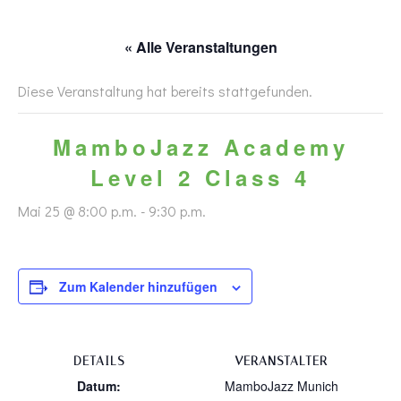
Zum
MAMBOJAZZ MUNICH
Inhalt
« Alle Veranstaltungen
springen
Diese Veranstaltung hat bereits stattgefunden.
MamboJazz Academy
Level 2 Class 4
Mai 25 @ 8:00 p.m.
-
9:30 p.m.
Zum Kalender hinzufügen
DETAILS
VERANSTALTER
Datum:
MamboJazz Munich